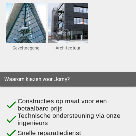
Geveltoegang
Architectuur
Waarom kiezen voor Jomy?
Constructies op maat voor een
done
betaalbare prijs
Technische ondersteuning via onze
done
ingenieurs
done
Snelle reparatiedienst