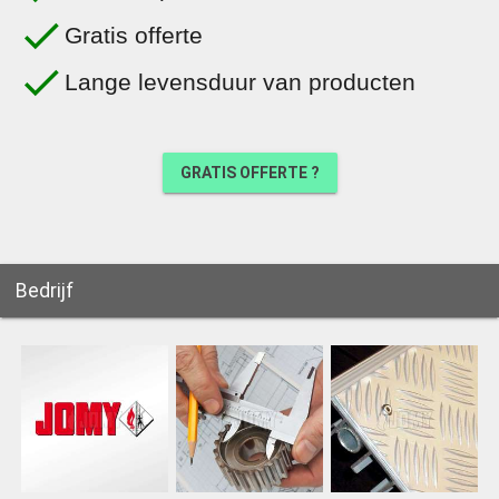
done
Gratis offerte
done
Lange levensduur van producten
GRATIS OFFERTE ?
Bedrijf