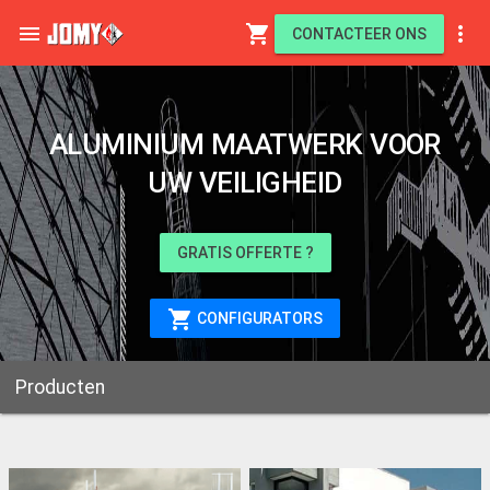

shopping_cart

CONTACTEER ONS
ALUMINIUM MAATWERK VOOR
UW VEILIGHEID
GRATIS OFFERTE ?
shopping_cart
CONFIGURATORS
Producten