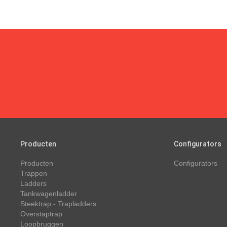
Producten
Configurators
Producten
Configurators
Trappen
Ladders
Tankwagenladder
Steektrap - Trapladders
Overstaptrap
Loopbruggen