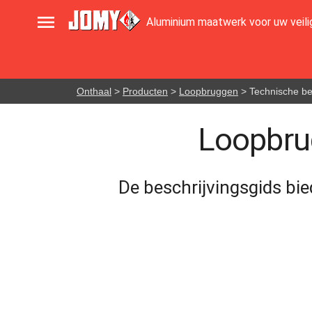

Aluminium maatwerk voor uw veili
Onthaal
>
Producten
>
Loopbruggen
> Technische be
Loopbrug
De beschrijvingsgids bie