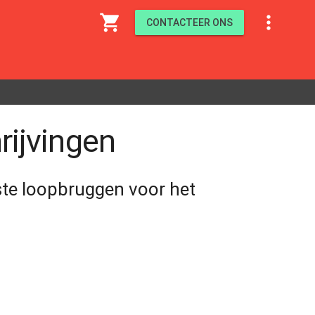
shopping_cart

CONTACTEER ONS
rijvingen
aste loopbruggen voor het