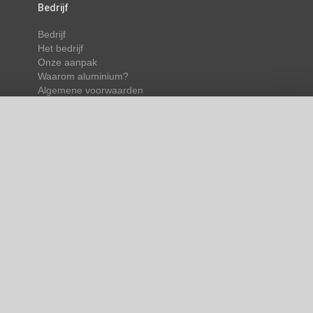
Bedrijf
Bedrijf
Het bedrijf
Onze aanpak
Waarom aluminium?
Algemene voorwaarden
slaan. Dit stelt ons
t uw telefoonnummer
berichten.
unt ook de cookies
taat u alleen het
te.