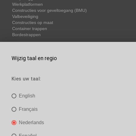
Werkplatformen
Constructies voor geveltoegang (BMU)
Valbeveiliging
Constructies op maat
Container trappen
Bordestrappen
Wijzig taal en regio
Contact
Wij gebruiken cooki
Contact
Kies uw taal:
in staat om uw erv
of e-mail
U bent hier:
Onthaal
>
Producten
>
Loopbruggen
> Technische b
English
Door te klikken o
selecteren die u
Français
ge
Nederlands
Español