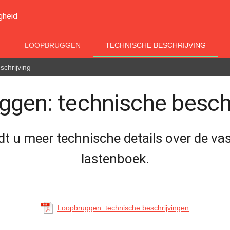
gheid
LOOPBRUGGEN
TECHNISCHE BESCHRIJVING
schrijving
gen: technische besch
dt u meer technische details over de v
lastenboek.
Loopbruggen: technische beschrijvingen