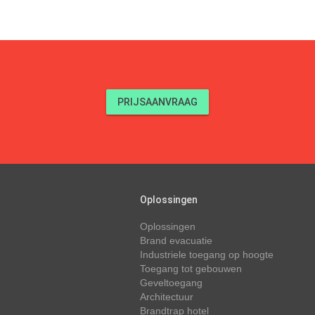
PRIJSAANVRAAG
Oplossingen
Oplossingen
Brand evacuatie
Industriele toegang op hoogte
Toegang tot gebouwen
Geveltoegang
Architectuur
Brandtrap hotel